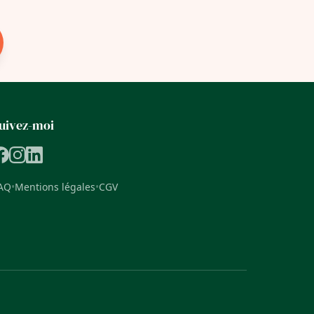
uivez-moi
AQ
•
Mentions légales
•
CGV