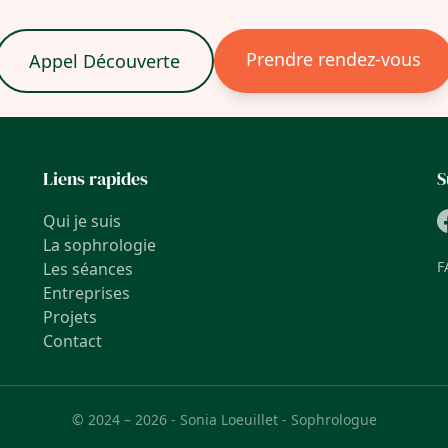
Prendre rendez-vous
Appel Découverte
Liens rapides
S
Qui je suis
La sophrologie
F
Les séances
Entreprises
Projets
Contact
© 2024
– 2026
- Sonia Loeuillet - Sophrologue